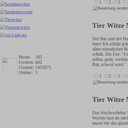
1
2
3
Tier Witze 
Der Bär und der Has
bitte! Ich erfülle 
allen männlichen B
erfüllt. Die Fee: "
Heute:
185
selbst, geile, wei
Gestern:
402
Bär, schwul wird."
Gesamt:
1453075
Online:
3
1
2
3
Tier Witze 
Das frischverliebte 
Warum hast du mich 
musst mir das glaub