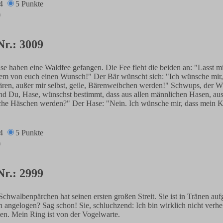
4
5 Punkte
Nr.: 3009
e haben eine Waldfee gefangen. Die Fee fleht die beiden an: "Lasst mi
jedem von euch einen Wunsch!" Der Bär wünscht sich: "Ich wünsche mir,
ären, außer mir selbst, geile, Bärenweibchen werden!" Schwups, der 
Und Du, Hase, wünschst bestimmt, dass aus allen männlichen Hasen, aus
bliche Häschen werden?" Der Hase: "Nein. Ich wünsche mir, dass mein 
4
5 Punkte
Nr.: 2999
Schwalbenpärchen hat seinen ersten großen Streit. Sie ist in Tränen aufg
angelogen? Sag schon! Sie, schluchzend: Ich bin wirklich nicht verhei
en. Mein Ring ist von der Vogelwarte.