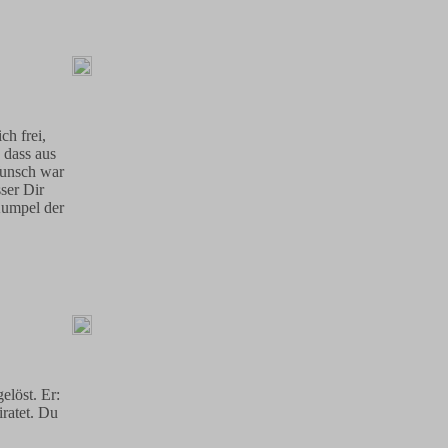
ch frei,
 dass aus
Wunsch war
ser Dir
Kumpel der
elöst. Er:
ratet. Du