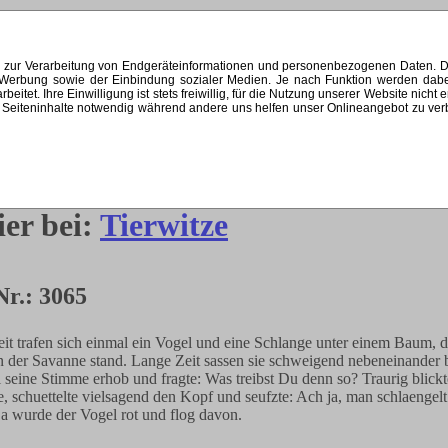
s zur Verarbeitung von Endgeräteinformationen und personenbezogenen Daten. Di
ten Werbung sowie der Einbindung sozialer Medien. Je nach Funktion werden dab
et. Ihre Einwilligung ist stets freiwillig, für die Nutzung unserer Website nicht 
Seiteninhalte notwendig während andere uns helfen unser Onlineangebot zu verbes
ier bei:
Tierwitze
Nr.: 3065
eit trafen sich einmal ein Vogel und eine Schlange unter einem Baum, d
in der Savanne stand. Lange Zeit sassen sie schweigend nebeneinander 
l seine Stimme erhob und fragte: Was treibst Du denn so? Traurig blickt
e, schuettelte vielsagend den Kopf und seufzte: Ach ja, man schlaengelt
a wurde der Vogel rot und flog davon.