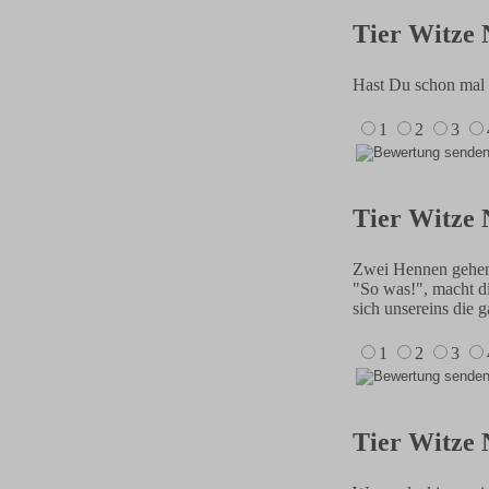
Tier Witze 
Hast Du schon mal e
1
2
3
Tier Witze 
Zwei Hennen gehen 
"So was!", macht di
sich unsereins die 
1
2
3
Tier Witze 