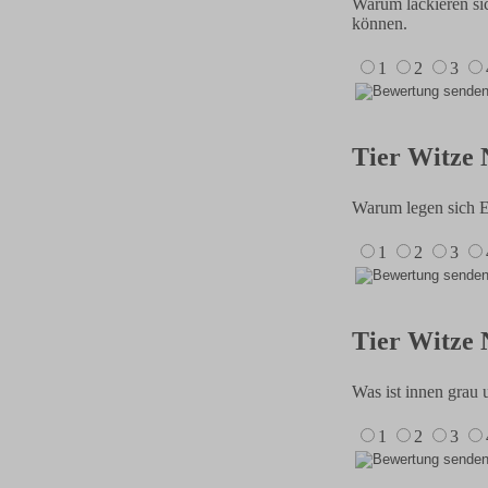
Warum lackieren sic
können.
1
2
3
Tier Witze 
Warum legen sich E
1
2
3
Tier Witze 
Was ist innen grau
1
2
3