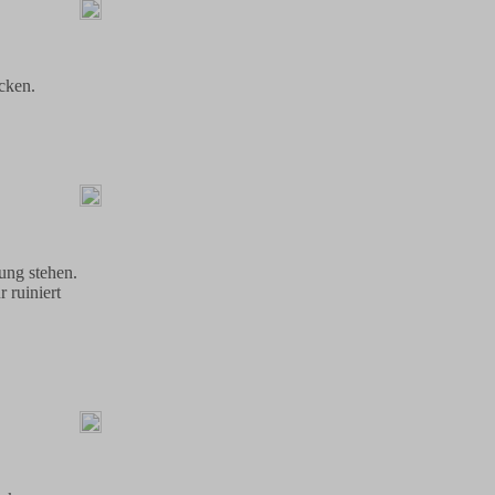
cken.
ung stehen.
 ruiniert