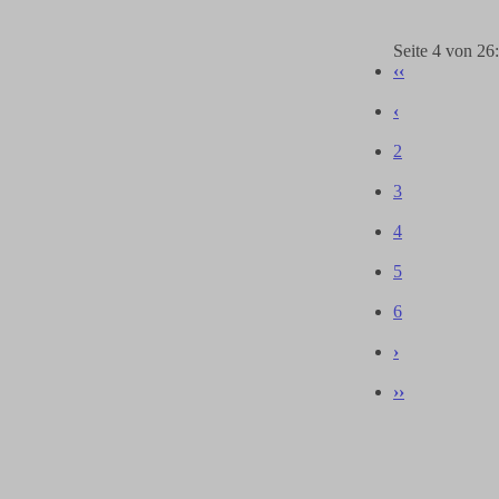
Seite 4
von 26:
‹‹
‹
2
3
4
5
6
›
››