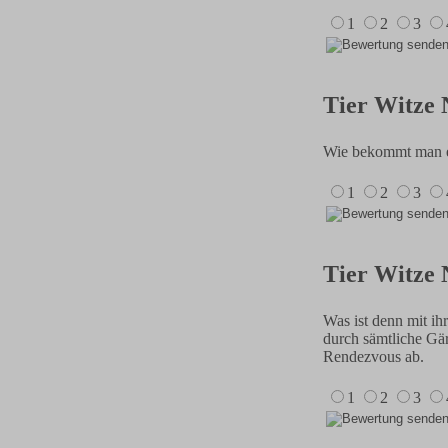
1
2
3
Tier Witze 
Wie bekommt man ei
1
2
3
Tier Witze 
Was ist denn mit ihr
durch sämtliche Gärt
Rendezvous ab.
1
2
3