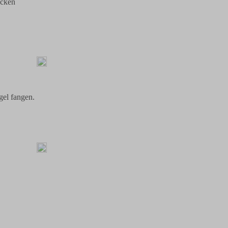
ecken
gel fangen.