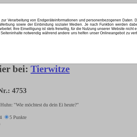
s zur Verarbeitung von Endgeräteinformationen und personenbezogenen Daten. Di
ten Werbung sowie der Einbindung sozialer Medien. Je nach Funktion werden dab
et. Ihre Einwilligung ist stets freiwillig, für die Nutzung unserer Website nicht 
Seiteninhalte notwendig während andere uns helfen unser Onlineangebot zu verbes
ier bei:
Tierwitze
Nr.: 4753
Huhn: "Wie möchtest du dein Ei heute?"
4
5 Punkte