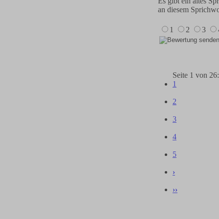
Es gibt ein altes S
an diesem Sprichwo
1
2
3
Seite 1
von 26:
1
2
3
4
5
›
››