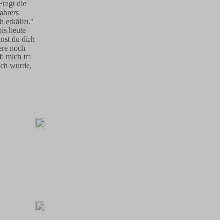
Fragt die
fahrers
 erkältet."
bis heute
nst du dich
dere noch
ab mich im
ach wurde,