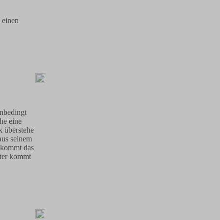
 einen
unbedingt
he eine
k überstehe
 aus seinem
r kommt das
äter kommt