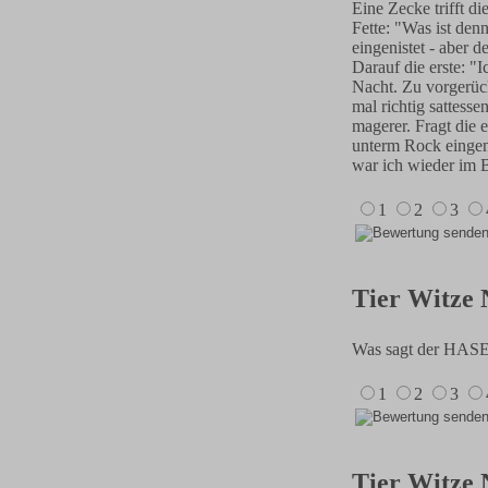
Eine Zecke trifft di
Fette: "Was ist den
eingenistet - aber 
Darauf die erste: "I
Nacht. Zu vorgerück
mal richtig sattesse
magerer. Fragt die 
unterm Rock eingeni
war ich wieder im 
1
2
3
Tier Witze 
Was sagt der HA
1
2
3
Tier Witze 