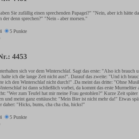
ben Sie zufällig einen sprechenden Papagei?" "Nein, aber ich hätte da
n der denn sprechen?" "Nein - aber morsen."
4
5 Punkte
Nr.: 4453
terhalten sich vor dem Winterschlaf. Sagt das erste: "Also ich brauch 
 halte ich die lange Zeit nicht aus!". Darauf das zweite: "Und ich brauc
alte ich den Winterschlaf nicht durch!" .Da meint das dritte: "Ohne Musi
Winterschlaf ist dann schließlich vorbei, da kommt das erste Murmeltier
cht: "Wer zum Teufel hat mir meine Frau gestohlen?" Kurze Zeit späte
n und meint ganz enttäuscht: "Mein Bier ist nicht mehr da!" Etwas sp
er daher: "Hicks, bums, cha cha cha, hicks!"
4
5 Punkte