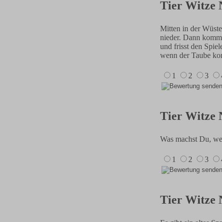
Tier Witze 
Mitten in der Wüste
nieder. Dann kommen
und frisst den Spie
wenn der Taube komm
1
2
3
Tier Witze 
Was machst Du, w
1
2
3
Tier Witze 