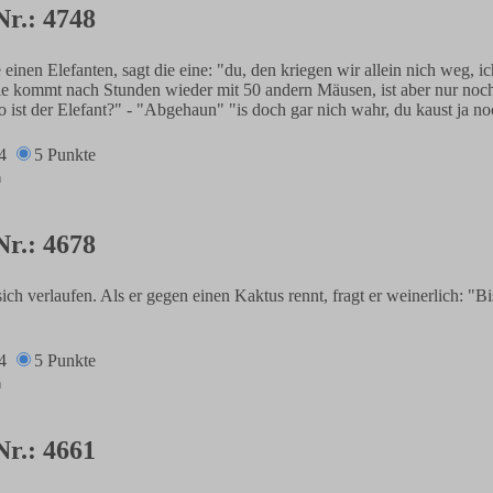
Nr.: 4748
einen Elefanten, sagt die eine: "du, den kriegen wir allein nich weg, i
ie kommt nach Stunden wieder mit 50 andern Mäusen, ist aber nur noch
 ist der Elefant?" - "Abgehaun" "is doch gar nich wahr, du kaust ja n
4
5 Punkte
Nr.: 4678
sich verlaufen. Als er gegen einen Kaktus rennt, fragt er weinerlich: "Bi
4
5 Punkte
Nr.: 4661