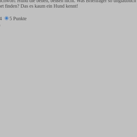
prichwort: Hund die bellen, beißen nicht. Was Briefträger so unglaublic
rt finden? Das es kaum ein Hund kennt!
4
5 Punkte