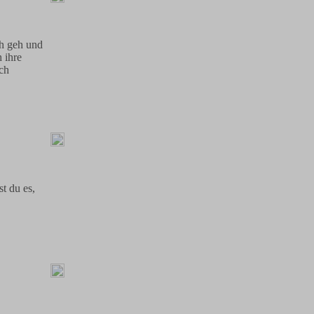
ch geh und
 ihre
och
st du es,