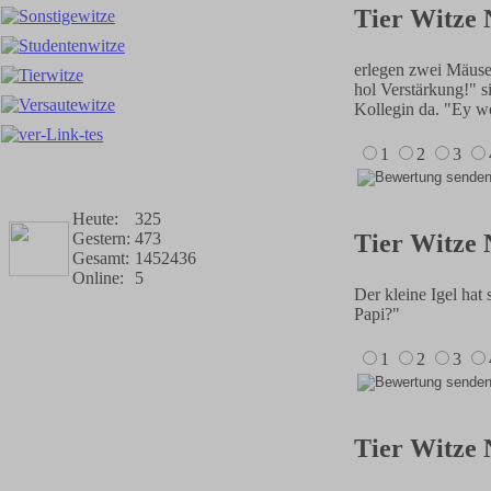
Tier Witze 
erlegen zwei Mäuse 
hol Verstärkung!" s
Kollegin da. "Ey wo
1
2
3
Heute:
325
Gestern:
473
Tier Witze 
Gesamt:
1452436
Online:
5
Der kleine Igel hat 
Papi?"
1
2
3
Tier Witze 