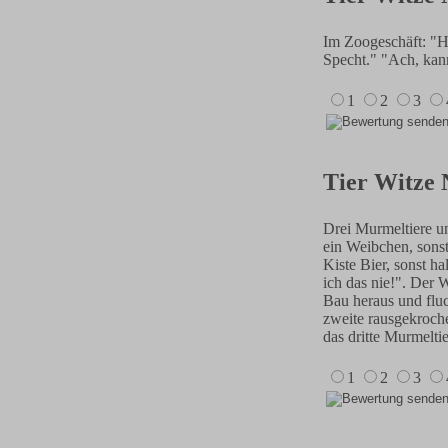
Im Zoogeschäft: "Ha
Specht." "Ach, kan
1
2
3
Tier Witze 
Drei Murmeltiere un
ein Weibchen, sonst
Kiste Bier, sonst h
ich das nie!". Der 
Bau heraus und flu
zweite rausgekroche
das dritte Murmelti
1
2
3