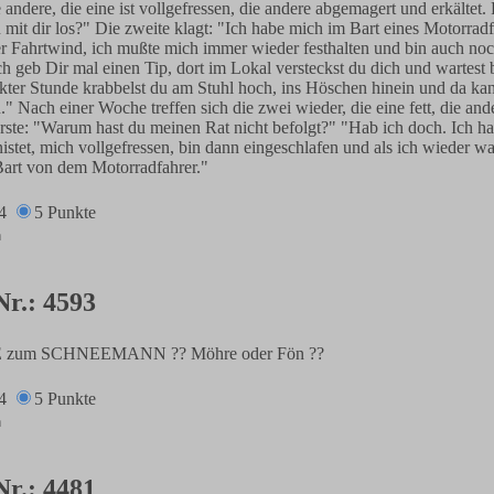
e andere, die eine ist vollgefressen, die andere abgemagert und erkältet. 
n mit dir los?" Die zweite klagt: "Ich habe mich im Bart eines Motorrad
der Fahrtwind, ich mußte mich immer wieder festhalten und bin auch noch
ch geb Dir mal einen Tip, dort im Lokal versteckst du dich und wartest 
ter Stunde krabbelst du am Stuhl hoch, ins Höschen hinein und da kan
n." Nach einer Woche treffen sich die zwei wieder, die eine fett, die an
erste: "Warum hast du meinen Rat nicht befolgt?" "Hab ich doch. Ich h
stet, mich vollgefressen, bin dann eingeschlafen und als ich wieder w
Bart von dem Motorradfahrer."
4
5 Punkte
Nr.: 4593
SE zum SCHNEEMANN ?? Möhre oder Fön ??
4
5 Punkte
Nr.: 4481