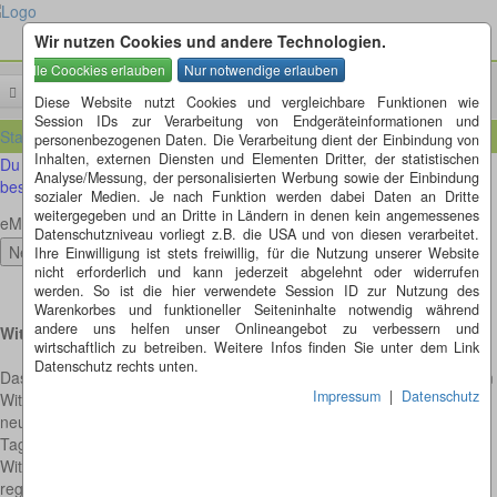
Wir nutzen Cookies und andere Technologien.
Menü
Suchen
Diese Website nutzt Cookies und vergleichbare Funktionen wie
Session IDs zur Verarbeitung von Endgeräteinformationen und
Startseite
personenbezogenen Daten. Die Verarbeitung dient der Einbindung von
Inhalten, externen Diensten und Elementen Dritter, der statistischen
Du möchtest gerne jeden Tag einen neuen Witz bekommen? Dann
Analyse/Messung, der personalisierten Werbung sowie der Einbindung
bestell dir hier kostenlos unseren Newsletter.
sozialer Medien. Je nach Funktion werden dabei Daten an Dritte
weitergegeben und an Dritte in Ländern in denen kein angemessenes
eMail
Datenschutzniveau vorliegt z.B. die USA und von diesen verarbeitet.
Ihre Einwilligung ist stets freiwillig, für die Nutzung unserer Website
nicht erforderlich und kann jederzeit abgelehnt oder widerrufen
werden. So ist die hier verwendete Session ID zur Nutzung des
Warenkorbes und funktioneller Seiteninhalte notwendig während
andere uns helfen unser Onlineangebot zu verbessern und
Witze ohne Ende - hier werden Sie fündig…
wirtschaftlich zu betreiben. Weitere Infos finden Sie unter dem Link
Datenschutz rechts unten.
Das Leben ist schon ernst genug. Gönnen Sie sich daher mit unserem
Impressum
|
Datenschutz
Witzarchiv die tägliche Dosis Humor. Täglich finden Sie hier einen
neuen Witz, den wir Ihnen hier vorstellen. Wenn Sie den Witz des
Tages nicht verpassen möchten, können Sie sich unsere aktuellen
Witze auch ganz komfortabel per E-Mail zusenden lassen. So gibt es
regelmäßig etwas zum Lachen, das Ihren Alltag etwas auflockert…