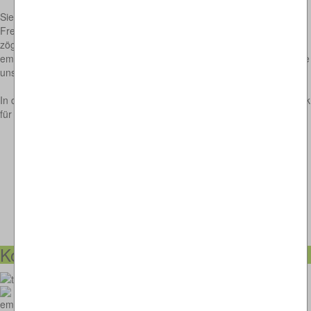
Sie kennen jemanden der ebenfalls Witze -Fan ist? Sie möchten
Freunden und Bekannten mit einem guten Tipp beglücken? Dann
zögern Sie bitte nicht, die Seite www.witzarchiv.net weiter zu
empfehlen. Genauso freuen wir uns natürlich über eine Verlinkung, die
unser absolut kostenloses Angebot bekannter macht.
In diesem Sinne - noch viel Spaß mit unseren Witzen und besten Dank
für Ihren Besuch!
Kontakt-Möglichkeiten
073664028807
witzarchiv@thomaskappel.de